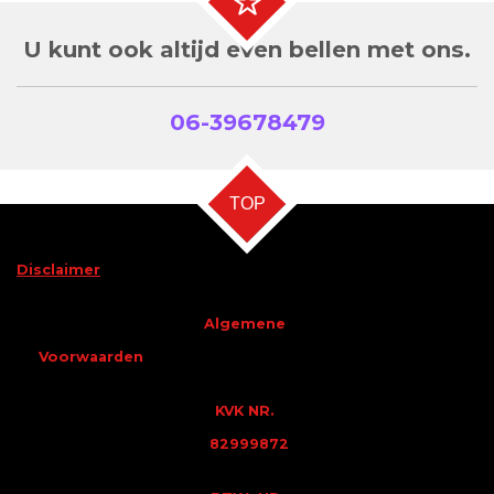
U kunt ook altijd even bellen met ons.
06-39678479
TOP
Disclaimer
Algemene
Voorwaarden
KVK NR.
82999872