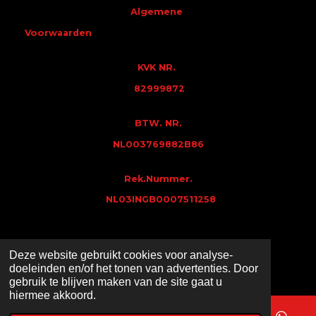
Algemene
Voorwaarden
KVK NR.
82999872
BTW. NR.
NL003769882B86
Rek.Nummer.
NL03INGB0007511258
Deze website gebruikt cookies voor analyse-
Powered by : Salcom-home
doeleinden en/of het tonen van advertenties. Door
© 2021 - 2026 MB-Valkenswaard
gebruik te blijven maken van de site gaat u
hiermee akkoord.