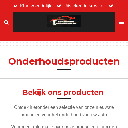
Klantvriendelijk
Uitstekende service
Ga
direct
naar
de
hoofdinhoud
Onderhoudsproducten
Bekijk ons producten
Ontdek hieronder een selectie van onze nieuwste
producten voor het onderhoud van uw auto.
Voor meer informatie over onze producten of om een